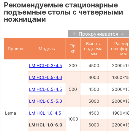
Рекомендуемые стационарные
подъемные столы с четверными
ножницами
← Прокручивается →
Высота
Размеры
Г/п,
Произв.
Модель
подъема,
платформ
кг
мм
мм
LM HCL-0.3-4.5
300
4500
2000x150
LM HCL-0.5-4.0
4000
1800x150
LM HCL-0.5-4.5
500
4500
2000x150
LM HCL-0.5-5.0
5000
2000x180
Lema
LM HCL-1.0-4.5
4500
1900x180
1000
LM HCL-1.0-6.0
6000
2200x180