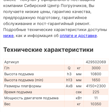
компании Сибирский Центр Погрузчиков, Вы
получаете низкие цены, гарантию качества,
предпродажную подготовку, гарантийное
обслуживание и пост-гарантийный ремонт.
Подробные технические характеристики доступны
ниже
, как и информация об
оплате и доставке
.
Технические характеристики
Артикул
429502069
Г/п
Q
кг
3000
Высота подъема
h3
мм
10800
Высота подъема (min)
h13
мм
1650
Размеры платформы
AxB
мм
4150x2300
Время подъема
сек
225
Мощность двигателя подъема
кВт
11
Вес
кг
10350