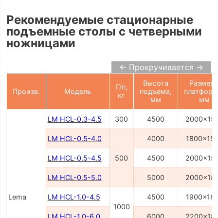
Рекомендуемые стационарные
подъемные столы с четверными
ножницами
← Прокручивается →
Высота
Размер
Г/п,
Произв.
Модель
подъема,
платформ
кг
мм
мм
LM HCL-0.3-4.5
300
4500
2000x15
LM HCL-0.5-4.0
4000
1800x15
LM HCL-0.5-4.5
500
4500
2000x15
LM HCL-0.5-5.0
5000
2000x18
Lema
LM HCL-1.0-4.5
4500
1900x18
1000
LM HCL-1.0-6.0
6000
2200x18