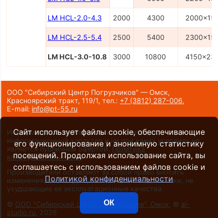
LM HCL-2.0-4.3
2000
4300
2000x15
LM HCL-2.5-5.4
2500
5400
2300x15
LM HCL-3.0-10.8
3000
10800
4150x23
ООО "Сибирский Центр Погрузчиков" — Омск,
Красноярский тракт, 119/1,
тел.:
+7 (3812) 287-006
,
E-mail:
info@pt-55.ru
Сайт использует файлы cookie, обеспечивающие
Информация на сайте носит исключительно
информационный характер и ни при каких условиях не
его функционирование и анонимную статистику
является публичной офертой.
Политика
посещений. Продолжая использование сайта, вы
конфиденциальности
.
соглашаетесь с использованием файлов cookie и
Производители оставляют за собой право вносить
Политикой конфиденциальности
изменения в конструкцию и внешний вид техники, не
ухудшающие ее эксплуатационные качества.
ОК
©
ООО "Сибирский Центр Погрузчиков", Омск
, ©
al-
studio.ru
, 2026