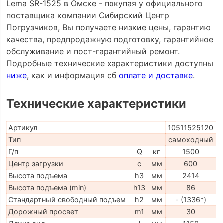
Lema SR-1525 в Омске - покупая у официального
поставщика компании Сибирский Центр
Погрузчиков, Вы получаете низкие цены, гарантию
качества, предпродажную подготовку, гарантийное
обслуживание и пост-гарантийный ремонт.
Подробные технические характеристики доступны
ниже
, как и информация об
оплате и доставке
.
Технические характеристики
Артикул
10511525120
Тип
самоходный
Г/п
Q
кг
1500
Центр загрузки
c
мм
600
Высота подъема
h3
мм
2414
Высота подъема (min)
h13
мм
86
Стандартный свободный подъем
h2
мм
- (1336*)
Дорожный просвет
m1
мм
30