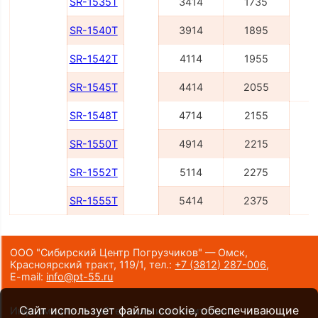
SR-1535T
3414
1735
SR-1540T
3914
1895
SR-1542T
4114
1955
SR-1545T
4414
2055
SR-1548T
4714
2155
SR-1550T
4914
2215
2
SR-1552T
5114
2275
SR-1555T
5414
2375
ООО "Сибирский Центр Погрузчиков" — Омск,
Красноярский тракт, 119/1,
тел.:
+7 (3812) 287-006
,
E-mail:
info@pt-55.ru
Сайт использует файлы cookie, обеспечивающие
Информация на сайте носит исключительно