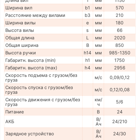
Длина вил
l
мм
1150
Ширина вил
b1
мм
570
Расстояние между вилами
b3
мм
210
Ширина вилы
e
мм
180
Высота вилы
s
мм
66
Общая длина
L
мм
2020
Общая ширина
B
мм
850
Высота ручки
h14
мм
985-1350
Габаритн. высота (min)
h1
мм
1750
Габаритн. высота (max)
h4
мм
2956
Скорость подъема с грузом/без
м/с
0,09/0,12
груза
Скорость спуска с грузом/без
м/с
0,12/0,08
груза
Скорость движения с грузом/без
км/
5/6
груза
ч
Питание
В
24
В/
АКБ
24/210
Ач
В/
Зарядное устройство
24/30
Ач