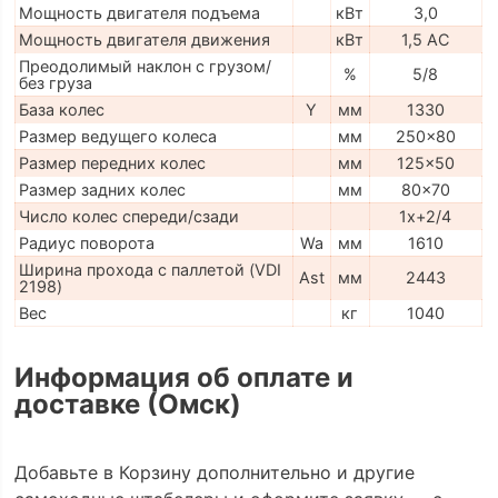
Мощность двигателя подъема
кВт
3,0
Мощность двигателя движения
кВт
1,5 AC
Преодолимый наклон с грузом/
%
5/8
без груза
База колес
Y
мм
1330
Размер ведущего колеса
мм
250x80
Размер передних колес
мм
125x50
Размер задних колес
мм
80x70
Число колес спереди/сзади
1x+2/4
Радиус поворота
Wa
мм
1610
Ширина прохода с паллетой (VDI
Ast
мм
2443
2198)
Вес
кг
1040
Информация об оплате и
доставке (Омск)
Добавьте в Корзину дополнительно и другие