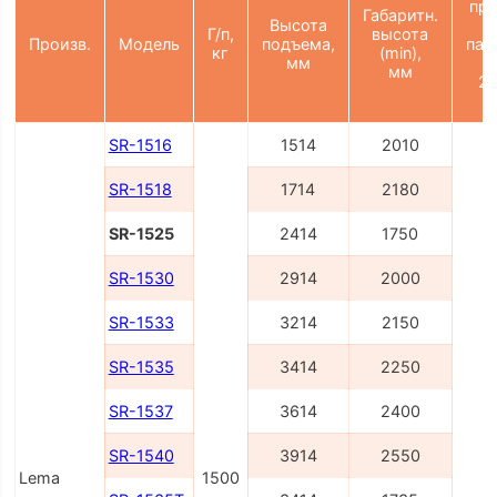
пр
Габаритн.
Высота
Г/п,
высота
Произв.
Модель
подъема,
пал
кг
(min),
мм
(
мм
21
SR-1516
1514
2010
SR-1518
1714
2180
SR-1525
2414
1750
SR-1530
2914
2000
SR-1533
3214
2150
SR-1535
3414
2250
2
SR-1537
3614
2400
SR-1540
3914
2550
Lema
1500