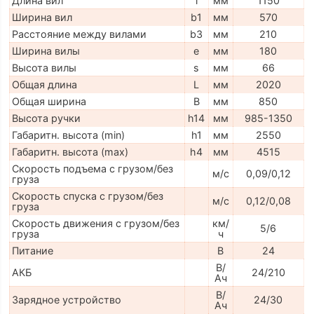
Длина вил
l
мм
1150
Ширина вил
b1
мм
570
Расстояние между вилами
b3
мм
210
Ширина вилы
e
мм
180
Высота вилы
s
мм
66
Общая длина
L
мм
2020
Общая ширина
B
мм
850
Высота ручки
h14
мм
985-1350
Габаритн. высота (min)
h1
мм
2550
Габаритн. высота (max)
h4
мм
4515
Скорость подъема с грузом/без
м/с
0,09/0,12
груза
Скорость спуска с грузом/без
м/с
0,12/0,08
груза
Скорость движения с грузом/без
км/
5/6
груза
ч
Питание
В
24
В/
АКБ
24/210
Ач
В/
Зарядное устройство
24/30
Ач