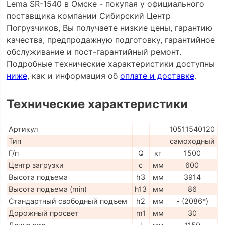
Lema SR-1540 в Омске - покупая у официального
поставщика компании Сибирский Центр
Погрузчиков, Вы получаете низкие цены, гарантию
качества, предпродажную подготовку, гарантийное
обслуживание и пост-гарантийный ремонт.
Подробные технические характеристики доступны
ниже
, как и информация об
оплате и доставке
.
Технические характеристики
Артикул
10511540120
Тип
самоходный
Г/п
Q
кг
1500
Центр загрузки
c
мм
600
Высота подъема
h3
мм
3914
Высота подъема (min)
h13
мм
86
Стандартный свободный подъем
h2
мм
- (2086*)
Дорожный просвет
m1
мм
30