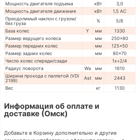
Мощность двигателя подъема
кВт
3,0
Мощность двигателя движения
кВт
1,5 AC
Преодолимый наклон с грузом/
%
5/8
без груза
База колес
Y
мм
1330
Размер ведущего колеса
мм
250x80
Размер передних колес
мм
125x50
Размер задних колес
мм
80x70
Число колес спереди/сзади
1x+2/4
Радиус поворота
Wa
мм
1610
Ширина прохода с паллетой (VDI
Ast
мм
2443
2198)
Вес
кг
1130
Информация об оплате и
доставке (Омск)
Добавьте в Корзину дополнительно и другие