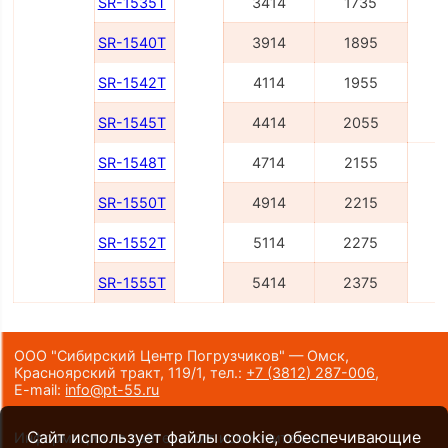
SR-1535T
3414
1735
SR-1540T
3914
1895
SR-1542T
4114
1955
SR-1545T
4414
2055
SR-1548T
4714
2155
SR-1550T
4914
2215
2
SR-1552T
5114
2275
SR-1555T
5414
2375
ООО "Сибирский Центр Погрузчиков" — Омск,
Красноярский тракт, 119/1,
тел.:
+7 (3812) 287-006
,
E-mail:
info@pt-55.ru
Сайт использует файлы cookie, обеспечивающие
Информация на сайте носит исключительно