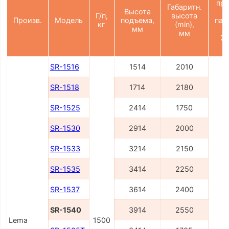
пр
Габаритн.
Высота
Г/п,
высота
Произв.
Модель
подъема,
пал
кг
(min),
мм
(
мм
21
SR-1516
1514
2010
SR-1518
1714
2180
SR-1525
2414
1750
SR-1530
2914
2000
SR-1533
3214
2150
SR-1535
3414
2250
2
SR-1537
3614
2400
SR-1540
3914
2550
Lema
1500