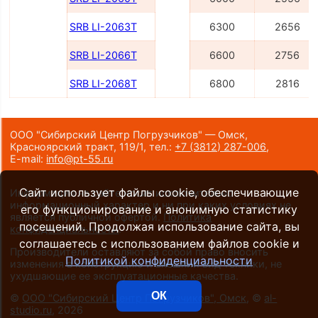
SRB LI-2063Т
6300
2656
SRB LI-2066Т
6600
2756
SRB LI-2068Т
6800
2816
ООО "Сибирский Центр Погрузчиков" — Омск,
Красноярский тракт, 119/1,
тел.:
+7 (3812) 287-006
,
E-mail:
info@pt-55.ru
Сайт использует файлы cookie, обеспечивающие
Информация на сайте носит исключительно
информационный характер и ни при каких условиях не
его функционирование и анонимную статистику
является публичной офертой.
Политика
посещений. Продолжая использование сайта, вы
конфиденциальности
.
соглашаетесь с использованием файлов cookie и
Производители оставляют за собой право вносить
Политикой конфиденциальности
изменения в конструкцию и внешний вид техники, не
ухудшающие ее эксплуатационные качества.
ОК
©
ООО "Сибирский Центр Погрузчиков", Омск
, ©
al-
studio.ru
, 2026