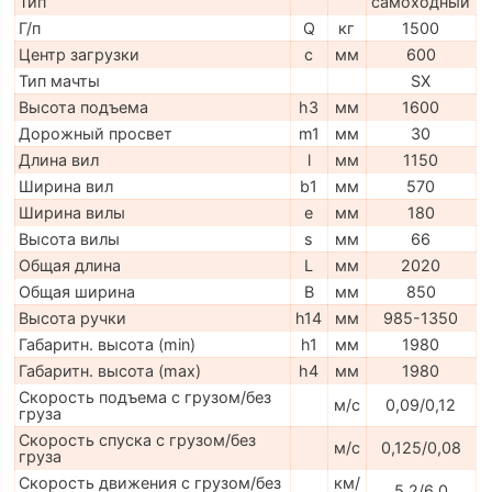
Тип
самоходный
Г/п
Q
кг
1500
Центр загрузки
c
мм
600
Тип мачты
SX
Высота подъема
h3
мм
1600
Дорожный просвет
m1
мм
30
Длина вил
l
мм
1150
Ширина вил
b1
мм
570
Ширина вилы
e
мм
180
Высота вилы
s
мм
66
Общая длина
L
мм
2020
Общая ширина
B
мм
850
Высота ручки
h14
мм
985-1350
Габаритн. высота (min)
h1
мм
1980
Габаритн. высота (max)
h4
мм
1980
Скорость подъема с грузом/без
м/с
0,09/0,12
груза
Скорость спуска с грузом/без
м/с
0,125/0,08
груза
Скорость движения с грузом/без
км/
5,2/6,0