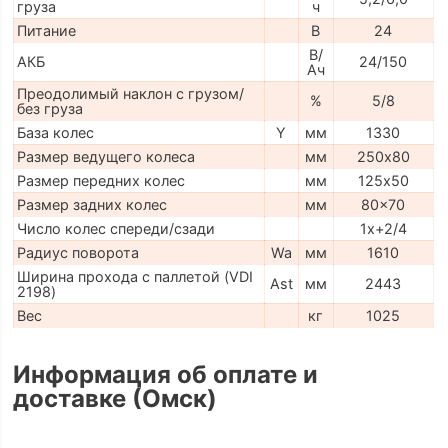
груза
ч
Питание
В
24
В/
АКБ
24/150
Ач
Преодолимый наклон с грузом/
%
5/8
без груза
База колес
Y
мм
1330
Размер ведущего колеса
мм
250х80
Размер передних колес
мм
125х50
Размер задних колес
мм
80x70
Число колес спереди/сзади
1x+2/4
Радиус поворота
Wa
мм
1610
Ширина прохода с паллетой (VDI
Ast
мм
2443
2198)
Вес
кг
1025
Информация об оплате и
доставке (Омск)