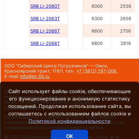
SRB LI-2060Т
6000
2556
SRB LI-2063Т
6300
2656
SRB LI-2066Т
6600
2756
SRB LI-2068Т
6800
2816
ООО "Сибирский Центр Погрузчиков" — Омск,
Красноярский тракт, 119/1,
тел.:
+7 (3812) 287-006
,
E-mail:
info@pt-55.ru
Сайт использует файлы cookie, обеспечивающие
Информация на сайте носит исключительно
информационный характер и ни при каких условиях не
его функционирование и анонимную статистику
является публичной офертой.
Политика
посещений. Продолжая использование сайта, вы
конфиденциальности
.
соглашаетесь с использованием файлов cookie и
Производители оставляют за собой право вносить
Политикой конфиденциальности
изменения в конструкцию и внешний вид техники, не
ухудшающие ее эксплуатационные качества.
ОК
©
ООО "Сибирский Центр Погрузчиков", Омск
, ©
al-