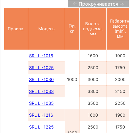
← Прокручивается →
Габаритн.
Высота
Г/п,
высота
Произв.
Модель
подъема,
кг
(min),
мм
мм
SRL LI-1016
1600
1900
SRL LI-1025
2500
1750
SRL LI-1030
1000
3000
2000
SRL LI-1033
3300
2150
SRL LI-1035
3500
2250
SRL LI-1216
1600
1900
SRL LI-1225
2500
1750
1200