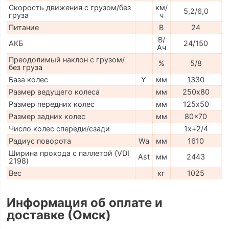
Скорость движения с грузом/без
км/
5,2/6,0
груза
ч
Питание
В
24
В/
АКБ
24/150
Ач
Преодолимый наклон с грузом/
%
5/8
без груза
База колес
Y
мм
1330
Размер ведущего колеса
мм
250х80
Размер передних колес
мм
125х50
Размер задних колес
мм
80x70
Число колес спереди/сзади
1x+2/4
Радиус поворота
Wa
мм
1610
Ширина прохода с паллетой (VDI
Ast
мм
2443
2198)
Вес
кг
1025
Информация об оплате и
доставке (Омск)