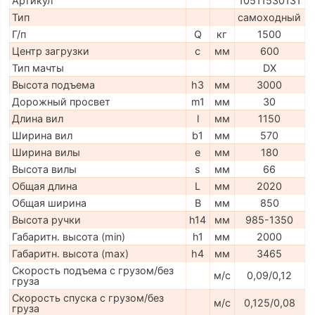
Артикул
10511530131
Тип
самоходный
Г/п
Q
кг
1500
Центр загрузки
c
мм
600
Тип мачты
DX
Высота подъема
h3
мм
3000
Дорожный просвет
m1
мм
30
Длина вил
l
мм
1150
Ширина вил
b1
мм
570
Ширина вилы
e
мм
180
Высота вилы
s
мм
66
Общая длина
L
мм
2020
Общая ширина
B
мм
850
Высота ручки
h14
мм
985-1350
Габаритн. высота (min)
h1
мм
2000
Габаритн. высота (max)
h4
мм
3465
Скорость подъема с грузом/без
м/с
0,09/0,12
груза
Скорость спуска с грузом/без
м/с
0,125/0,08
груза