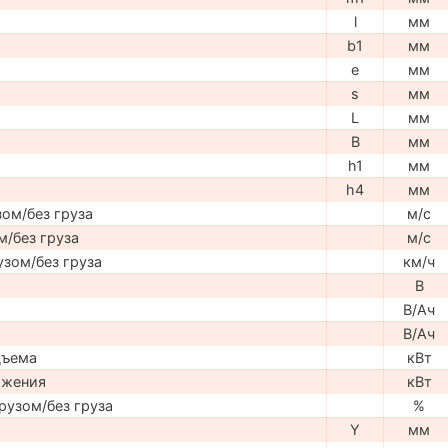
l
мм
b1
мм
e
мм
s
мм
L
мм
B
мм
h1
мм
h4
мм
ом/без груза
м/с
м/без груза
м/с
узом/без груза
км/ч
В
В/Ач
В/Ач
дъема
кВт
ижения
кВт
рузом/без груза
%
Y
мм