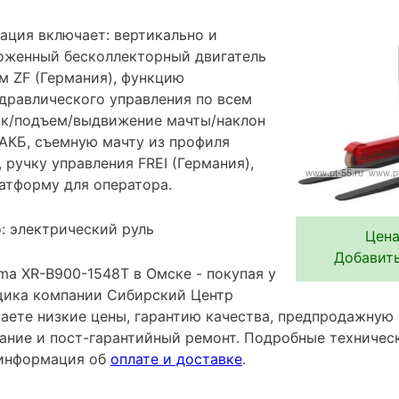
ация включает: вертикально и
оженный бесколлекторный двигатель
м ZF (Германия), функцию
дравлического управления по всем
ск/подъем/выдвижение мачты/наклон
 АКБ, съемную мачту из профиля
, ручку управления FREI (Германия),
латформу для оператора.
: электрический руль
Цена
Добавить
ma XR-B900-1548Т в Омске - покупая у
щика компании Сибирский Центр
аете низкие цены, гарантию качества, предпродажную 
ание и пост-гарантийный ремонт. Подробные техничес
и информация об
оплате и доставке
.