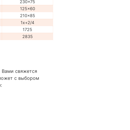
230x75
125x60
210x85
1x+2/4
1725
2835
с Вами свяжется
может с выбором
: