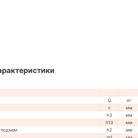
арактеристики
Q
кг
c
мм
h3
мм
h13
мм
 подъем
h2
мм
m1
мм