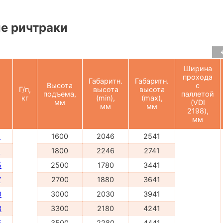
е ричтраки
Ширина
прохода
Габаритн.
Габаритн.
Высота
с
Г/п,
высота
высота
подъема,
паллетой
кг
(min),
(max),
мм
(VDI
мм
мм
2198),
мм
6
1600
2046
2541
8
1800
2246
2741
5
2500
1780
3441
7
2700
1880
3641
0
3000
2030
3941
3
3300
2180
4241
5
3500
2280
4441