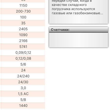
нередки случаи, когда в
качестве складского
1150
погрузчика используются
200-730
газовые или газобензиновые...
100
35
2405
Счетчики:
1090
2166
5741
0,09/0,12
0,12/0,08
5/6
24
24/240
24/30
3,0
1,5 АС
5/8
1440