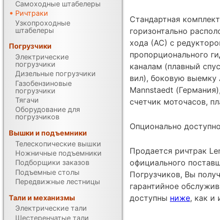
Самоходные штабелеры
Ричтраки
Стандартная комплект
Узкопроходные
штабелеры
горизонтально распол
хода (АС) с редукторо
Погрузчики
пропорционального ги
Электрические
погрузчики
каналам (плавный спу
Дизельные погрузчики
вил), боковую выемку
Газобензиновые
Mannstaedt (Германия)
погрузчики
Тягачи
счетчик моточасов, п
Оборудование для
погрузчиков
Опционально доступно
Вышки и подъемники
Телескопические вышки
Продается ричтрак Le
Ножничные подъемники
официального постав
Подборщики заказов
Подъемные столы
Погрузчиков, Вы получ
Передвижные лестницы
гарантийное обслужив
доступны
ниже
, как 
Тали и механизмы
Электрические тали
Шестеренчатые тали