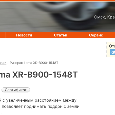
Омск, Кра
Новости
Статьи
Сервис
От
раки
›
Ричтрак Lema XR-B900-1548Т
ema XR-B900-1548Т
Сертификат
R с увеличенным расстоянием между
) позволяет поднимать поддон с земли
.