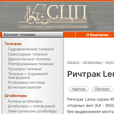
Каталог техники:
О Компании
Тележки
Гидравлические тележки
Самоходные тележки
Двухколесные тележки
Каталог
›
Штабелеры
›
Ричт
Платформенные тележки
Грузовые тележки
Ричтрак L
Тележки с подъемной
платформой
Роликовые системы
Бочкокантователи
Чертеж
Паспорт
Штабелеры
Ричтрак Lema серии X
Ручные штабелеры
опорных вил (b4 - 900
Штабелеры с платформой
Электрические штабелеры
без выдвижения мачты