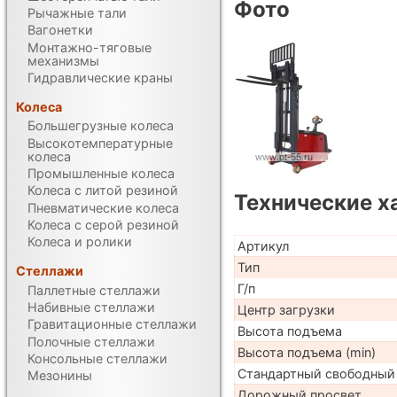
Фото
Рычажные тали
Вагонетки
Монтажно-тяговые
механизмы
Гидравлические краны
Колеса
Большегрузные колеса
Высокотемпературные
колеса
Промышленные колеса
Колеса с литой резиной
Технические х
Пневматические колеса
Колеса с серой резиной
Колеса и ролики
Артикул
Тип
Стеллажи
Г/п
Паллетные стеллажи
Набивные стеллажи
Центр загрузки
Гравитационные стеллажи
Высота подъема
Полочные стеллажи
Высота подъема (min)
Консольные стеллажи
Стандартный свободный
Мезонины
Дорожный просвет