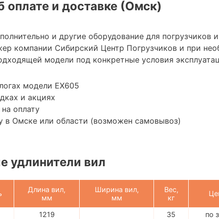
 оплате и доставке (Омск)
ополнительно и другие оборудование для погрузчиков 
жер компании Сибирский Центр Погрузчиков и при не
одходящей модели под конкретные условия эксплуатац
логах модели EX605
дках и акциях
 на оплату
у в Омске или области (возможен самовывоз)
е удлинители вил
Длина вил,
Ширина вил,
Вес,
ь
Це
мм
мм
кг
1219
35
по 