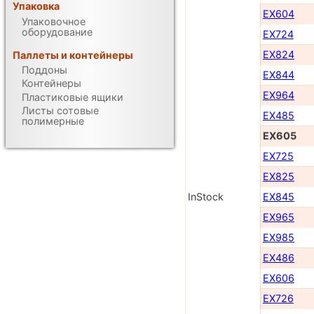
Упаковка
EX604
Упаковочное
оборудование
EX724
EX824
Паллеты и контейнеры
Поддоны
EX844
Контейнеры
EX964
Пластиковые ящики
Листы сотовые
EX485
полимерные
EX605
EX725
EX825
InStock
EX845
EX965
EX985
EX486
EX606
EX726