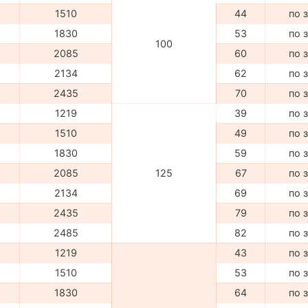
1510
44
по 
1830
53
по 
100
2085
60
по 
2134
62
по 
2435
70
по 
1219
39
по 
1510
49
по 
1830
59
по 
2085
125
67
по 
2134
69
по 
2435
79
по 
2485
82
по 
1219
43
по 
1510
53
по 
1830
64
по 