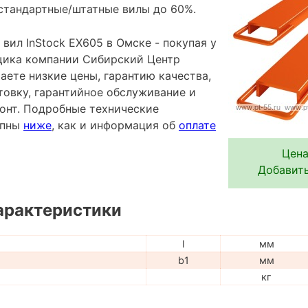
стандартные/штатные вилы до 60%.
вил InStock EX605 в Омске - покупая у
щика компании Сибирский Центр
аете низкие цены, гарантию качества,
овку, гарантийное обслуживание и
онт. Подробные технические
упны
ниже
, как и информация об
оплате
Цена
Добавить
арактеристики
l
мм
b1
мм
кг