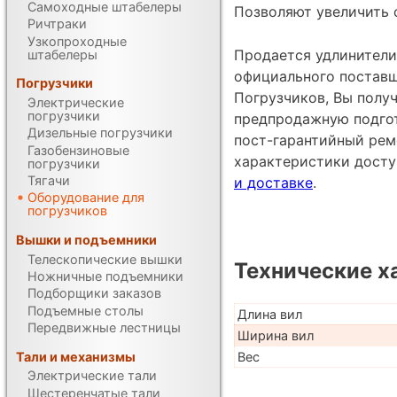
Самоходные штабелеры
Позволяют увеличить 
Ричтраки
Узкопроходные
Продается удлинители 
штабелеры
официального постав
Погрузчики
Погрузчиков, Вы получ
Электрические
погрузчики
предпродажную подгот
Дизельные погрузчики
пост-гарантийный рем
Газобензиновые
характеристики дост
погрузчики
Тягачи
и доставке
.
Оборудование для
погрузчиков
Вышки и подъемники
Телескопические вышки
Технические х
Ножничные подъемники
Подборщики заказов
Подъемные столы
Длина вил
Передвижные лестницы
Ширина вил
Тали и механизмы
Вес
Электрические тали
Шестеренчатые тали