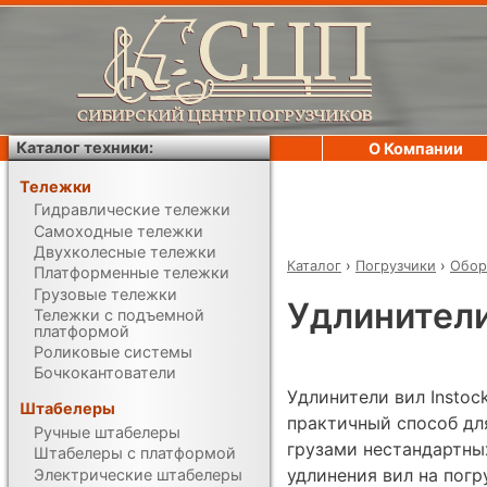
Каталог техники:
О Компании
Тележки
Гидравлические тележки
Самоходные тележки
Двухколесные тележки
Каталог
›
Погрузчики
›
Обор
Платформенные тележки
Грузовые тележки
Удлинители
Тележки с подъемной
платформой
Роликовые системы
Бочкокантователи
Удлинители вил Instoc
Штабелеры
практичный способ дл
Ручные штабелеры
грузами нестандартны
Штабелеры с платформой
удлинения вил на погр
Электрические штабелеры