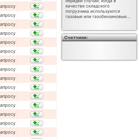
нередки случаи, когда в
качестве складского
запросу
погрузчика используются
запросу
газовые или газобензиновые...
запросу
запросу
Счетчики:
запросу
запросу
запросу
запросу
запросу
запросу
запросу
запросу
запросу
запросу
запросу