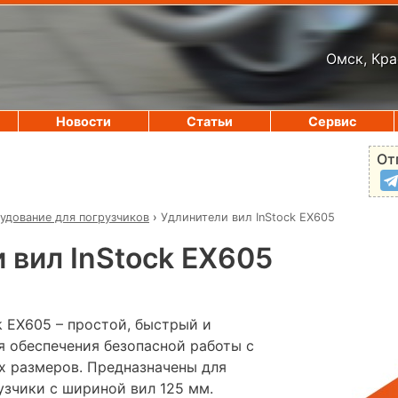
Омск, Кра
Новости
Статьи
Сервис
От
удование для погрузчиков
›
Удлинители вил InStock EX605
 вил InStock EX605
k EX605 – простой, быстрый и
я обеспечения безопасной работы с
х размеров. Предназначены для
узчики с шириной вил 125 мм.