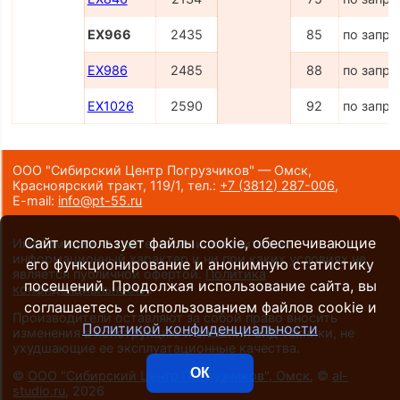
EX966
2435
85
по запро
EX986
2485
88
по запро
EX1026
2590
92
по запро
ООО "Сибирский Центр Погрузчиков" — Омск,
Красноярский тракт, 119/1,
тел.:
+7 (3812) 287-006
,
E-mail:
info@pt-55.ru
Сайт использует файлы cookie, обеспечивающие
Информация на сайте носит исключительно
информационный характер и ни при каких условиях не
его функционирование и анонимную статистику
является публичной офертой.
Политика
посещений. Продолжая использование сайта, вы
конфиденциальности
.
соглашаетесь с использованием файлов cookie и
Производители оставляют за собой право вносить
Политикой конфиденциальности
изменения в конструкцию и внешний вид техники, не
ухудшающие ее эксплуатационные качества.
ОК
©
ООО "Сибирский Центр Погрузчиков", Омск
, ©
al-
studio.ru
, 2026