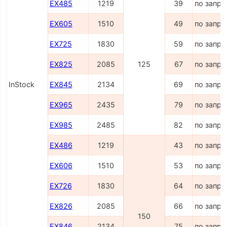
EX485
1219
39
по запро
EX605
1510
49
по запро
EX725
1830
59
по запро
EX825
2085
125
67
по запро
InStock
EX845
2134
69
по запро
EX965
2435
79
по запро
EX985
2485
82
по запро
EX486
1219
43
по запро
EX606
1510
53
по запро
EX726
1830
64
по запро
EX826
2085
66
по запро
150
EX846
2134
75
по запро