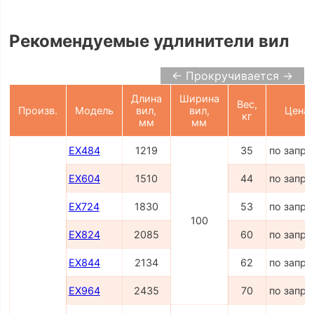
Рекомендуемые удлинители вил
← Прокручивается →
Длина
Ширина
Вес,
Произв.
Модель
вил,
вил,
Цена
кг
мм
мм
EX484
1219
35
по запро
EX604
1510
44
по запро
EX724
1830
53
по запро
100
EX824
2085
60
по запро
EX844
2134
62
по запро
EX964
2435
70
по запро