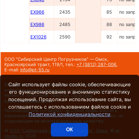
EX966
2435
85
по запро
EX986
2485
88
по запро
EX1026
2590
92
по запро
ООО "Сибирский Центр Погрузчиков" — Омск,
Красноярский тракт, 119/1,
тел.:
+7 (3812) 287-006
,
E-mail:
info@pt-55.ru
Сайт использует файлы cookie, обеспечивающие
Информация на сайте носит исключительно
информационный характер и ни при каких условиях не
его функционирование и анонимную статистику
является публичной офертой.
Политика
посещений. Продолжая использование сайта, вы
конфиденциальности
.
соглашаетесь с использованием файлов cookie и
Производители оставляют за собой право вносить
Политикой конфиденциальности
изменения в конструкцию и внешний вид техники, не
ухудшающие ее эксплуатационные качества.
ОК
©
ООО "Сибирский Центр Погрузчиков", Омск
, ©
al-
studio.ru
, 2026