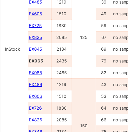
EX485
1219
39
по запро
EX605
1510
49
по запро
EX725
1830
59
по запро
EX825
2085
125
67
по запро
InStock
EX845
2134
69
по запро
EX965
2435
79
по запро
EX985
2485
82
по запро
EX486
1219
43
по запро
EX606
1510
53
по запро
EX726
1830
64
по запро
EX826
2085
66
по запро
150
EX846
2134
75
по запро