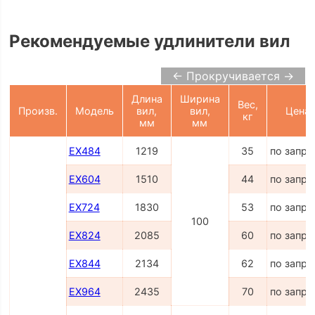
Рекомендуемые удлинители вил
← Прокручивается →
Длина
Ширина
Вес,
Произв.
Модель
вил,
вил,
Цена
кг
мм
мм
EX484
1219
35
по запро
EX604
1510
44
по запро
EX724
1830
53
по запро
100
EX824
2085
60
по запро
EX844
2134
62
по запро
EX964
2435
70
по запро