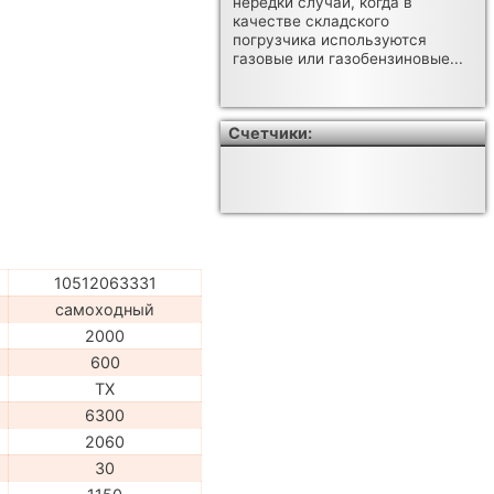
нередки случаи, когда в
качестве складского
погрузчика используются
газовые или газобензиновые...
Счетчики:
10512063331
самоходный
2000
600
TX
6300
2060
30