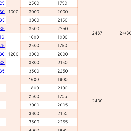
025
2500
1750
030
1000
3000
2000
033
3300
2150
035
3500
2250
2487
24/8
16
1600
1900
225
2500
1750
230
1200
3000
2000
233
3300
2150
235
3500
2250
1600
1900
1800
2100
2500
1755
2430
3000
2005
3300
2155
3500
2255
4000
1895