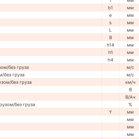
l
мм
b1
мм
e
мм
s
мм
L
мм
B
мм
h14
мм
h1
мм
h4
мм
ом/без груза
м/с
м/без груза
м/с
узом/без груза
км/ч
В
В/Ач
рузом/без груза
%
Y
мм
мм
мм
мм