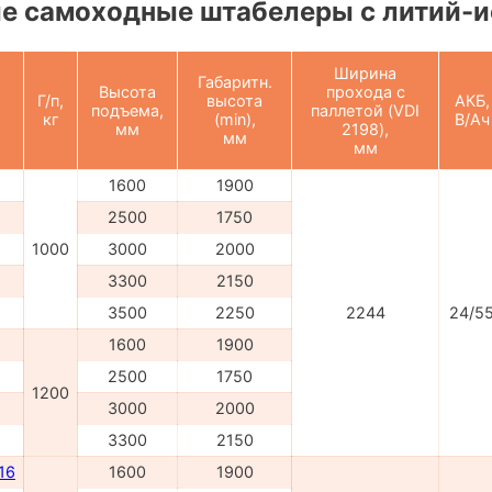
е самоходные штабелеры с литий-и
Ширина
Габаритн.
Высота
прохода с
Г/п,
высота
АКБ,
подъема,
паллетой (VDI
кг
(min),
В/Ач
мм
2198),
мм
мм
1600
1900
2500
1750
1000
3000
2000
3300
2150
3500
2250
2244
24/5
1600
1900
2500
1750
1200
3000
2000
3300
2150
16
1600
1900