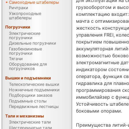
для эксплуатации на 
Самоходные штабелеры
грузооборотом и высот
Ричтраки
Узкопроходные
комплектацию входит:
штабелеры
мачта с оптимизиров
Погрузчики
жесткость конструкци
Электрические
управления FREI, коле
погрузчики
покрытием повышенной
Дизельные погрузчики
аккумуляторная литий
Газобензиновые
погрузчики
возможностью боково
Тягачи
электромагнитные дат
Оборудование для
погрузчиков
индикатором состояни
оператора, функция с
Вышки и подъемники
гидравлика для плавн
Телескопические вышки
программирования ск
Ножничные подъемники
Подборщики заказов
иммобилайзер с функц
Подъемные столы
Устойчивость штабел
Передвижные лестницы
боковыми опорами.
Тали и механизмы
Электрические тали
Преимущества литий-
Шестеренчатые тали