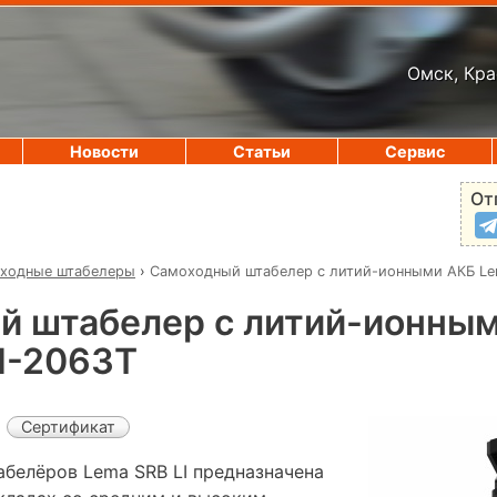
Омск, Кра
Новости
Статьи
Сервис
От
ходные штабелеры
›
Самоходный штабелер с литий-ионными АКБ Le
й штабелер с литий-ионны
I-2063Т
Сертификат
белёров Lema SRB LI предназначена