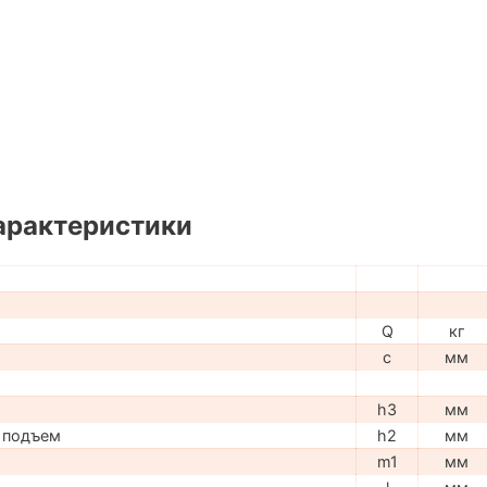
арактеристики
Q
кг
c
мм
h3
мм
 подъем
h2
мм
m1
мм