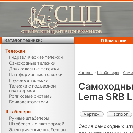
Каталог техники:
О Компании
Тележки
Гидравлические тележки
Самоходные тележки
Двухколесные тележки
Каталог
›
Штабелеры
›
Само
Платформенные тележки
Грузовые тележки
Самоходны
Тележки с подъемной
платформой
Lema SRB L
Роликовые системы
Бочкокантователи
Штабелеры
Чертеж
Паспорт
Ручные штабелеры
Штабелеры с платформой
Серия самоходных шта
Электрические штабелеры