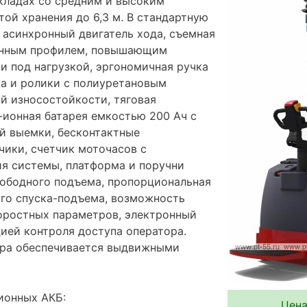
складах со средним и высоким
ой хранения до 6,3 м. В стандартную
 асинхронный двигатель хода, съемная
анным профилем, повышающим
и под нагрузкой, эргономичная ручка
са и ролики с полиуретановым
 износостойкости, тяговая
-ионная батарея емкостью 200 Ач с
й выемки, бесконтактные
чики, счетчик моточасов с
я системы, платформа и поручни
вободного подъема, пропорциональная
ого спуска-подъема, возможность
оростных параметров, электронный
ией контроля доступа оператора.
ера обеспечивается выдвижными
ионных АКБ:
Цена