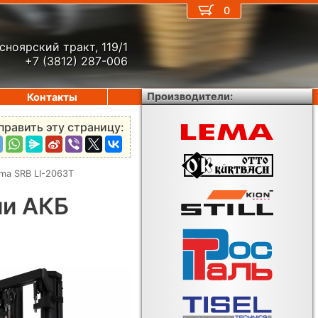
0
сноярский тракт, 119/1
+7 (3812) 287-006
Производители:
Контакты
править эту страницу:
ma SRB LI-2063Т
ми АКБ