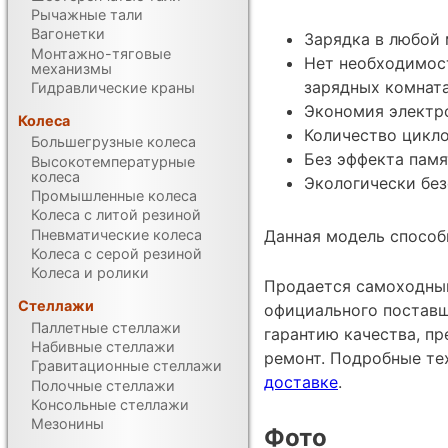
Рычажные тали
Вагонетки
Зарядка в любой
Монтажно-тяговые
Нет необходимос
механизмы
зарядных комнат
Гидравлические краны
Экономия электр
Колеса
Количество цикло
Большегрузные колеса
Без эффекта памя
Высокотемпературные
колеса
Экологически без
Промышленные колеса
Колеса с литой резиной
Пневматические колеса
Данная модель способн
Колеса с серой резиной
Колеса и ролики
Продается самоходный
Стеллажи
официального поставщ
Паллетные стеллажи
гарантию качества, п
Набивные стеллажи
ремонт. Подробные те
Гравитационные стеллажи
доставке
.
Полочные стеллажи
Консольные стеллажи
Мезонины
Фото